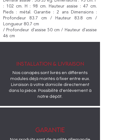
Densité assise : 30/35 kg. Dimensions : 93 cm. P
: 102 cm. H : 98 cm. Hauteur assise : 47 cm.
Pieds : métal. Garantie : 2 ans Dimensions :
Profondeur 83.7 cm / Hauteur 83.8 cm /
Longueur 80.7 cm
/ Profondeur d'assise 50 cm / Hauteur d'assise
46 cm
Installation & livraison
Nos canapés sont livrés en différents
modules déjà montés à fixer entre eux.
Livraison à votre domicile directement
dans la pièce. Possibilité d'enlèvement à
notre dépôt.
gaRANTIE
Nos produits sont de qualité allemande