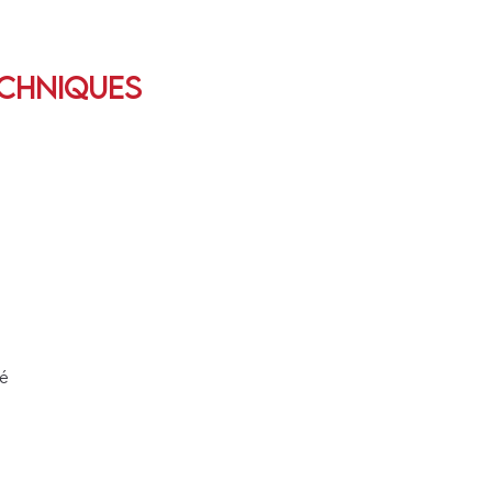
chniques
ué