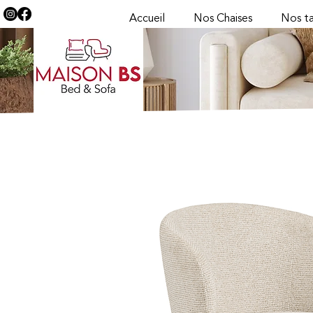
Accueil
Nos Chaises
Nos ta
< Back
Sur commande
FULH
Chaise pivo