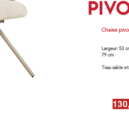
PIV
Chaise piv
Largeur: 53 cm
79 cm
Tissu sable et
130