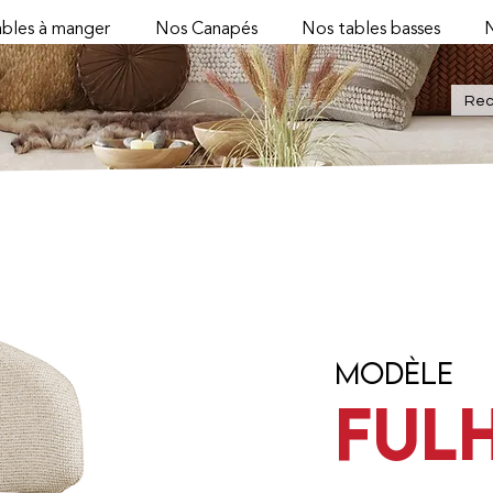
bles à manger
Nos Canapés
Nos tables basses
N
AM PIVOTANT
Modèle
tante
FUL